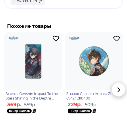
Показать еще
продукт.
Бренд: Genshin Impact.
Гань Юй - играбельный Крио персонаж. Гань Юй -
Похожие товары
эта миловидная крио-лучница сразу поселилась
в сердцах миллионов игроков в "Genshin". Но ее
милый вид это не главный козырь в ее рукаве,
благодаря уникальным способностям данный
персонаж может противостоять как обычным
группам врагов, так и самым сильным боссам
игры.
Значок Genshin Impact To the
Значок Genshin Impact Zhongli
Stars Shining in the Depths
6942421104001
Wriothesley 6942421102250
369р.
229р.
559р.
509р.
18 Pop-Баллов
11 Pop-Баллов