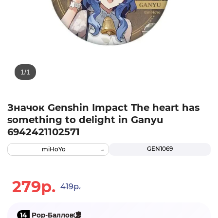
Значок Genshin Impact The heart has
something to delight in Ganyu
6942421102571
GEN1069
miHoYo
279р.
419р.
14
Pop-Баллов