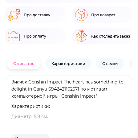
Про доставку
Про возврат
Про оплату
Как отследить заказ
Описание
Характеристики
Отзывы
В
Значок Genshin Impact The heart has something to
delight in Ganyu 6942421102571 по мотивам
компьютерной игры "Genshin Impact".
Характеристики:
Диаметр: 5,8 см.
Материал: металл.
Оригинальный и официально лицензированный