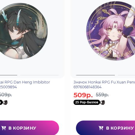
ai RPG Dan Heng Imbibitor
Значок Honkai RPG Fu Xuan Pen
25009894
6976068148364
509р.
509р.
559р.
в
25 Pop-Баллов
В КОРЗИНУ
В КОРЗИНУ