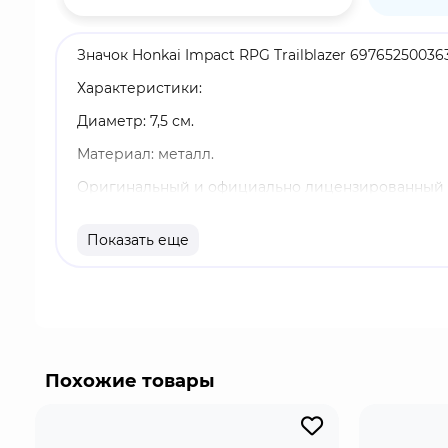
Значок Honkai Impact RPG Trailblazer 69765250036
Характеристики:
Диаметр: 7,5 см.
Материал: металл.
Оригинальный и официально лицензированный 
Бренд: Honkai: Star Rail.
Показать еще
Первопроходец - главный герой игры. Пробуждё
космической станции Херта во время вторжения 
имя.
Похожие товары