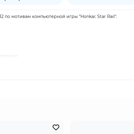
32 по мотивам компьютерной игры "Honkai: Star Rail".
продукт.
нные во время вступительных событий игры Кафкой и Сер
Легиона Антиматерии. Игрок может выбрать Стелле (женщи