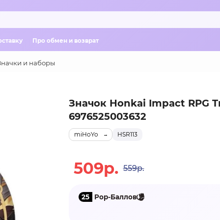
оставку
Про обмен и возврат
Значки и наборы
Значок Honkai Impact RPG Tr
6976525003632
miHoYo
HSR113
509р.
559р.
25
Pop-Баллов