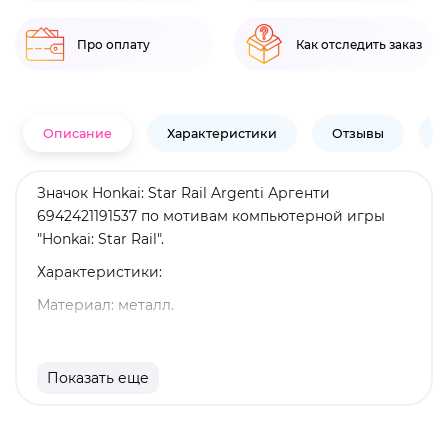
Про оплату
Как отследить заказ
Описание
Характеристики
Отзывы
В
Значок Honkai: Star Rail Argenti Аргенти
6942421191537 по мотивам компьютерной игры
"Honkai: Star Rail".
Характеристики:
Материал: металл.
Размеры: 4,2 х 9 см.
Оригинальный и официально лицензированный
Показать еще
продукт.
Бренд: Honkai: Star Rail.