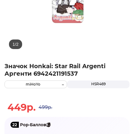
Значок Honkai: Star Rail Argenti
Аргенти 6942421191537
HSR469
miHoYo
449р.
499р.
22
Pop-Баллов