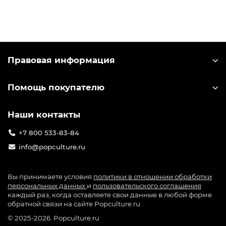
большое количество лицензионного мерча по
игре: от значков до больших коллекционных
фигурок. Узнать лицензионный мерч можно по
специальной голографической наклейке на
упаковке.
Правовая информация
Помощь покупателю
Наши контакты
+7 800 533-83-84
info@popculture.ru
Вы принимаете условия
политики в отношении обработки
персональных данных
и
пользовательского соглашения
каждый раз, когда оставляете свои данные в любой форме
обратной связи на сайте Popculture.ru
© 2025-2026. Popculture.ru