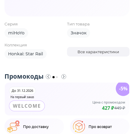
Серия
Тип товара
miHoYo
Значок
Коллекция
Все характеристики
Honkai: Star Rail
Промокоды
-5%
До 31.12.2026
На первый заказ
Цена с промокодом
WELCOME
427 ₽
449 ₽
Про доставку
Про возврат