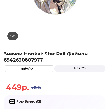
Значок Honkai: Star Rail Файнон
6942630807977
HSR523
miHoYo
449р.
519р.
22
Pop-Баллов