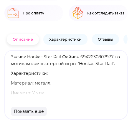
Про оплату
Как отследить заказ
Описание
Характеристики
Отзывы
В
Значок Honkai: Star Rail Файнон 6942630807977 по
мотивам компьютерной игры "Honkai: Star Rail".
Характеристики:
Материал: металл.
Диаметр: 7,5 см.
Оригинальный и официально лицензированный
продукт.
Показать еще
Бренд: Honkai: Star Rail.
Фаенон - златиус с планеты Амфореус, последняя