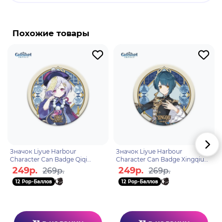
Бренд: Genshin Impact
Нин Гуан - географический персонаж "Genshin
Похожие товары
Impact". Нин Гуан - сильная и загадочная
женщина. Благодаря сильным Гео способностям,
она с легкостью расправляется со сложными
боссами игры. На данным момент, Нин Гуан -
самый сильный персонаж Гео стихии.
Значок Liyue Harbour
Значок Liyue Harbour
Character Can Badge Qiqi
Character Can Badge Xingqiu
6972957487057
6972957482830
249р.
249р.
269р.
269р.
12 Pop-Баллов
12 Pop-Баллов