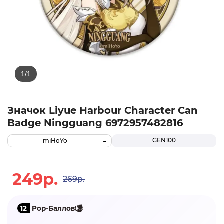
Значок Liyue Harbour Character Can
Badge Ningguang 6972957482816
GEN100
miHoYo
249р.
269р.
12
Pop-Баллов