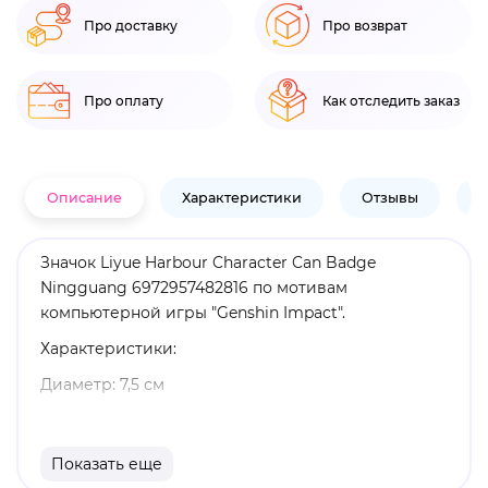
Про доставку
Про возврат
Про оплату
Как отследить заказ
Описание
Характеристики
Отзывы
В
Значок Liyue Harbour Character Can Badge
Ningguang 6972957482816 по мотивам
компьютерной игры "Genshin Impact".
Характеристики:
Диаметр: 7,5 см
Материал: металл
Оригинальный и официально лицензированный
Показать еще
продукт