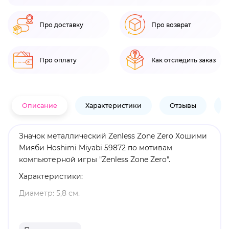
Про доставку
Про возврат
Про оплату
Как отследить заказ
Описание
Характеристики
Отзывы
В
Значок металлический Zenless Zone Zero Хошими
Мияби Hoshimi Miyabi 59872 по мотивам
компьютерной игры "Zenless Zone Zero".
Характеристики:
Диаметр: 5,8 см.
Материал: металл.
Оригинальный и официально лицензированный