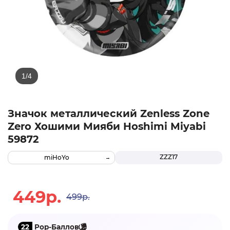
Значок металлический Zenless Zone
Zero Хошими Мияби Hoshimi Miyabi
59872
ZZZ17
miHoYo
449р.
499р.
22
Pop-Баллов