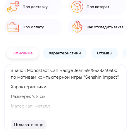
Про доставку
Про возврат
Про оплату
Как отследить заказ
Описание
Характеристики
Отзывы
В
Значок Mondstadt Сап Badge Jean 6975628240500
по мотивам компьютерной игры "Genshin Impact".
Характеристики:
Размеры: 7. 5 см
Материал: металл
Оригинальный и официально лицензированный
продукт
Показать еще