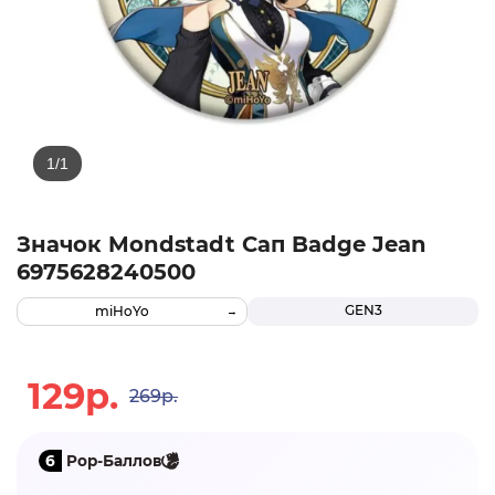
Значок Mondstadt Сап Badge Jean
6975628240500
GEN3
miHoYo
129р.
269р.
6
Pop-Баллов