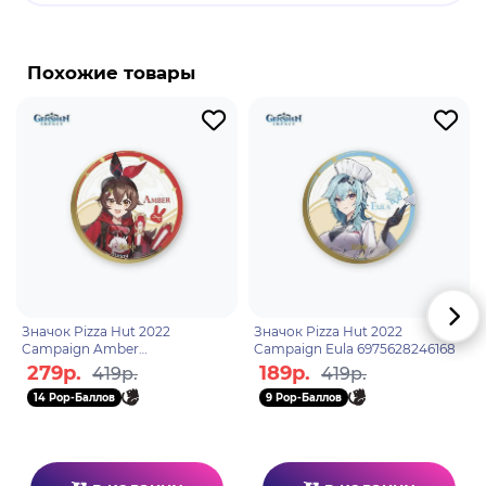
Бренд: Genshin Impact
Джинн Гуннхильдр - играбельный Анемо
персонаж в "Genshin Impact". Многие могли бы
Похожие товары
подумать что командиру Ордо Фовониус сложно
совмещать свои рабочие обязанности и
путешествия, и да - это так. Но Джинн - это
символ всего Мондштадта, она поклялась
охранять город и не важно кто у ворот, хоть
небольшой Хиличурл, хоть грозный Ужас бури -
ее меч всегда будет на вашей стороне, а ее
Анемо способности вдохновят вас на новые
свершения.
Значок Pizza Hut 2022
Значок Pizza Hut 2022
Campaign Amber
Campaign Eula 6975628246168
6975628246151
279р.
189р.
419р.
419р.
14 Pop-Баллов
9 Pop-Баллов