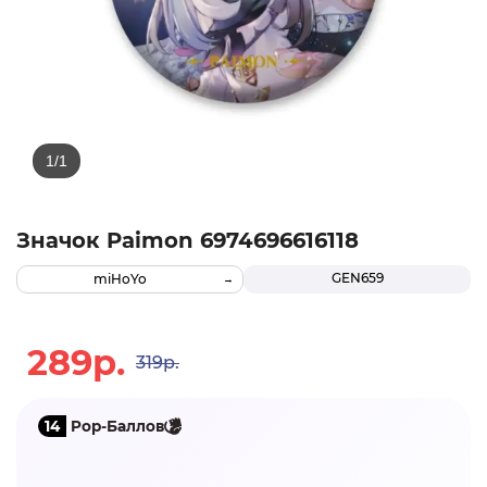
Значок Paimon 6974696616118
GEN659
miHoYo
289р.
319р.
14
Pop-Баллов