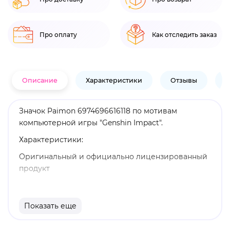
Про оплату
Как отследить заказ
Описание
Характеристики
Отзывы
В
Значок Paimon 6974696616118 по мотивам
компьютерной игры "Genshin Impact".
Характеристики:
Оригинальный и официально лицензированный
продукт
Бренд: Genshin Impact
Паймон - неигровой персонаж в Genshin Impact,
Показать еще
который сопровождает путешественника на
протяжении всего его приключения в Тейвате в