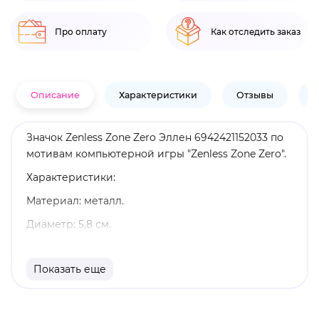
Про оплату
Как отследить заказ
Описание
Характеристики
Отзывы
В
Значок Zenless Zone Zero Эллен 6942421152033 по
мотивам компьютерной игры "Zenless Zone Zero".
Характеристики:
Материал: металл.
Диаметр: 5,8 см.
Оригинальный и официально лицензированный
продукт.
Показать еще
Бренд: Zenless Zone Zero.
В меру ленивый, но ответственный агент,