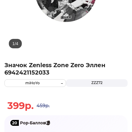
Значок Zenless Zone Zero Эллен
6942421152033
ZZZ72
miHoYo
399р.
459р.
20
Pop-Баллов