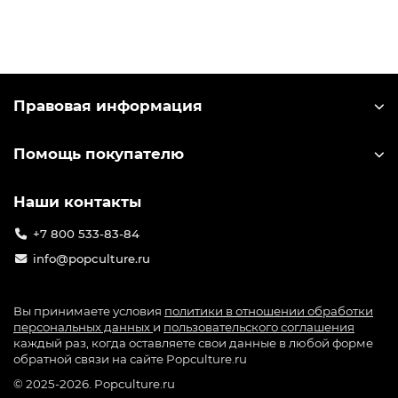
игроков. Компания-разработчик miHoYo
выпускает большое количество лицензионного
мерча по игре: от значков до больших
коллекционных фигурок. Узнать лицензионный
мерч можно по специальной голографической
Правовая информация
наклейке на упаковке.
Помощь покупателю
Наши контакты
+7 800 533-83-84
info@popculture.ru
Вы принимаете условия
политики в отношении обработки
персональных данных
и
пользовательского соглашения
каждый раз, когда оставляете свои данные в любой форме
обратной связи на сайте Popculture.ru
© 2025-2026. Popculture.ru