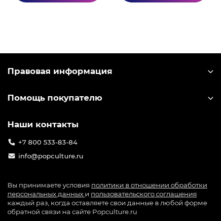
игроков. Компания-разработчик miHoYo
выпускает большое количество лицензионного
мерча по игре: от значков до больших
коллекционных фигурок. Узнать лицензионный
мерч можно по специальной голографической
наклейке на упаковке.
Правовая информация
Помощь покупателю
Наши контакты
+7 800 533-83-84
info@popculture.ru
Вы принимаете условия
политики в отношении обработки
персональных данных
и
пользовательского соглашения
каждый раз, когда оставляете свои данные в любой форме
обратной связи на сайте Popculture.ru