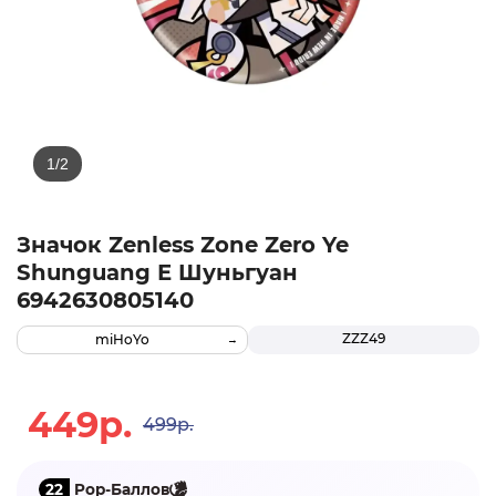
Значок Zenless Zone Zero Ye
Shunguang Е Шуньгуан
6942630805140
ZZZ49
miHoYo
449р.
499р.
22
Pop-Баллов