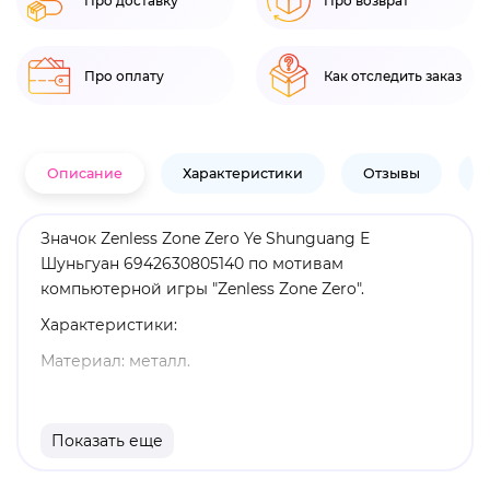
Про доставку
Про возврат
Про оплату
Как отследить заказ
Описание
Характеристики
Отзывы
В
Значок Zenless Zone Zero Ye Shunguang Е
Шуньгуан 6942630805140 по мотивам
компьютерной игры "Zenless Zone Zero".
Характеристики:
Материал: металл.
Диаметр: 5,8 см.
Оригинальный и официально лицензированный
Показать еще
продукт.