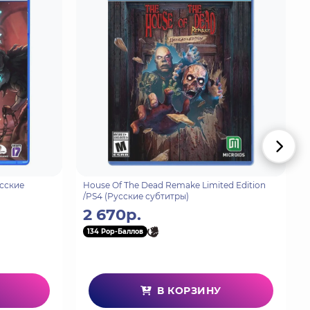
итт взялся за невыполнимое задание: он должен
ock вместе с набором BioShock: The Collection.
e: The Complete Edition, включая все
 над облаками.
усские
House Of The Dead Remake Limited Edition
/PS4 (Русские субтитры)
2 670р.
134 Pop-Баллов
В КОРЗИНУ