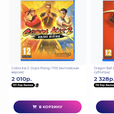
BioShock Infinite: The Complete Edition: оказав
отправиться в Колумбию, летающий город над об
Откройте для себя незабываемые миры и берущие
Посетите города Восторг и Колумбия в играх BioSh
дополнительные материалы для них. Боритесь за
Cobra Kai 2: Dojos Rising / PS5 (Английская
Dragon Ball 
версия)
субтитры)
2 010р.
2 328р
101 Pop-Баллов
116 Pop-Балло
В КОРЗИНУ