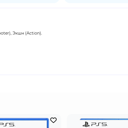
ter), Экшн (Action).
род Восторг, ставший пристанищем для величайших умов ч
лазами Объекта Дельты, смертельно опасного прототипа Бол
ти.