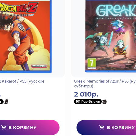
шись в долгу у серьезных людей, частный детектив Букер ДеВ
лаками, и спасти загадочную женщину по имени Элизабет.
 за душу истории высоко оцененной критиками серии BioSh
ock Remastered, BioShock 2 Remastered, and BioShock Infinit
 жизнь и обманывайте врагов в морских глубинах или паря
Z Kakarot / PS5 (Русские
Greak: Memories of Azur / PS5 (Р
субтитры)
.
2 010р.
в
101 Pop-Баллов
В КОРЗИНУ
В КОРЗИНУ