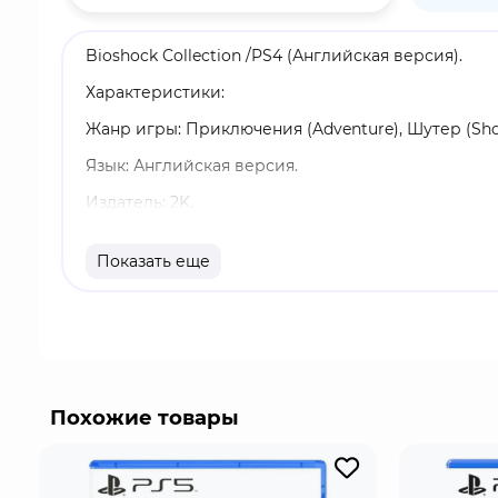
Bioshock Collection /PS4 (Английская версия).
Характеристики:
Жанр игры: Приключения (Adventure), Шутер (Shoo
Язык: Английская версия.
Издатель: 2K.
Возрастные ограничения: 18+.
Показать еще
Издание: Стандартное.
Однопользовательский режим.
В набор входят:
BioShock Remastered: исследуйте подводный го
антиутопии из-за гордыни одного человека.
Похожие товары
BioShock 2 Remastered: взгляните на Восторг г
Маленькую Сестричку - это вопрос жизни и смер