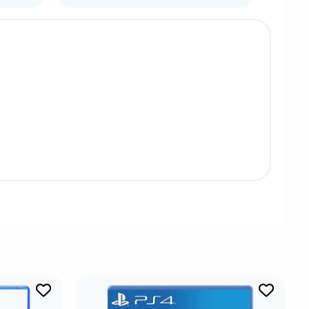
еловечества и низведенный до кошмарной
ьших Папочек, который должен найти свою