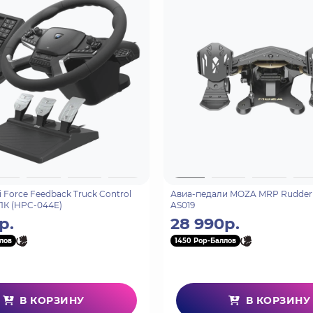
ом 28см и обратной связью.
езисторах
ющая ощущение надежности, мягко уравновешивается каче
епестка.
возможных угла наклона от полностью горизонтального пол
/ 270 градусов создан для смены режимов гоночного спорт
 Force Feedback Truck Control
Авиа-педали MOZA MRP Rudder 
ПК (HPC-044E)
AS019
р.
28 990р.
лов
1450 Pop-Баллов
связь, построена на шестеренчатом приводе рулевого коле
ть шестеренчатого привода: 3,2 Nm.
 передать более сильное обратное усилие, а значит увелич
В КОРЗИНУ
В КОРЗИНУ
 передача позволяет моторам работать менее шумно, а зна