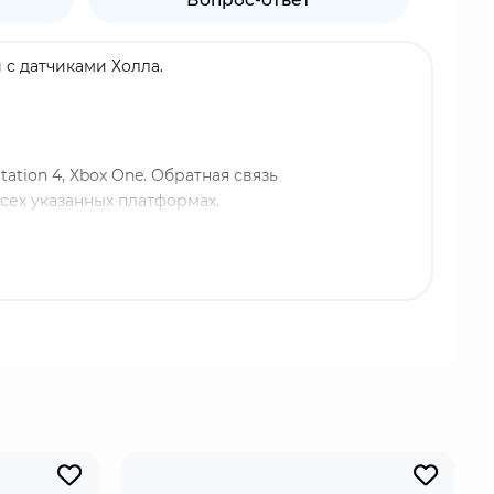
 с датчиками Холла.
tation 4, Xbox One. Обратная связь
ех указанных платформах.
й педали, за счет чего можно играть как в
лговременного использования.
и при нажатии.
кпит игрового кресла. Для этого в нижней опоре
й высоте и настроена под рост игрока.