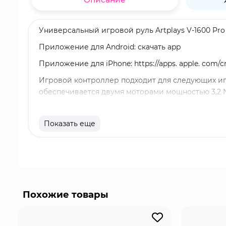
Универсальный игровой руль Artplays V-1600 Pro
Приложение для Android: скачать app
Приложение для iPhone: https://apps. apple. com/c
Игровой контроллер подходит для следующих игровых
обеспечивается двумя моторами мощностью 3,2 
Оснащается 6-ступенчатой МККП и мощным 3-педа
режиме коробки-автомат, так и в режиме механ
Показать еще
Покрытие рулевого колеса выполнено из натура
Трехпедальный блок имеет откидную панель для 
Устройство может устанавливаться как на обычны
базы имеются отверстия для крепления с помощ
Похожие товары
База имеет регулируемый угол наклона от 90 до 1
Полный набор для симуляции