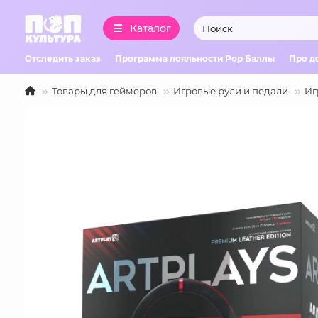
Каталог
Отследить заказ
Программа лояльности Pop Баллы
Про д
Товары для геймеров
Игровые рули и педали
Иг