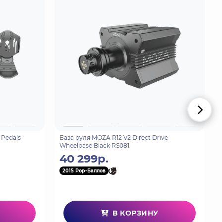
ственным кожаным покрытием, передающего
ожения в 90 до 105.
кара F1 и проч. и режима поездки на обычном
Pedals
База руля MOZA R12 V2 Direct Drive
Wheelbase Black RS081
40 299р.
2015 Pop-Баллов
са и включает в себя косозубую передачу.
ить эффект присутствия от управления
В КОРЗИНУ
чит и более комфортно для игроков.