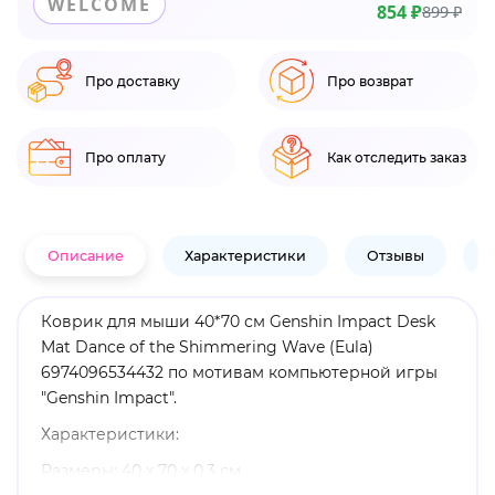
WELCOME
854 ₽
899 ₽
Про доставку
Про возврат
Про оплату
Как отследить заказ
Описание
Характеристики
Отзывы
В
Коврик для мыши 40*70 см Genshin Impact Desk
Mat Dance of the Shimmering Wave (Eula)
6974096534432 по мотивам компьютерной игры
"Genshin Impact".
Характеристики:
Размеры: 40 x 70 x 0,3 см