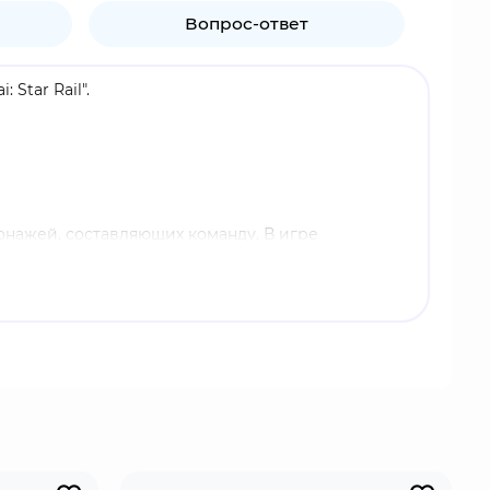
Вопрос-ответ
Star Rail".
сонажей, составляющих команду. В игре
е бои.