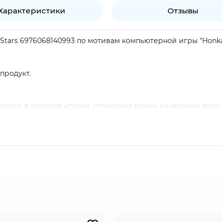
Характеристики
Отзывы
ars 6976068140993 по мотивам компьютерной игры "Honkai: 
продукт.
идеоигра, в которой игроки управляют одним из четырёх пер
ования подземелий, с упором на пошаговые стратегически