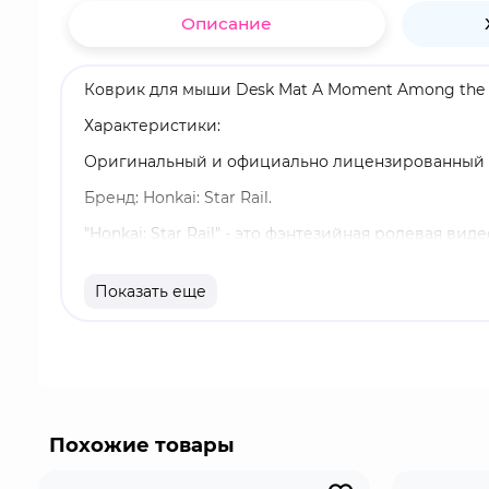
Описание
Коврик для мыши Desk Mat A Moment Among the St
Характеристики:
Оригинальный и официально лицензированный 
Бренд: Honkai: Star Rail.
"Honkai: Star Rail" - это фэнтезийная ролевая в
присутствуют элементы открытого мира и исслед
Показать еще
Похожие товары