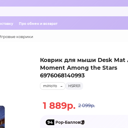
оставку
Про обмен и возврат
Игровые коврики
Коврик для мыши Desk Mat 
Moment Among the Stars
6976068140993
miHoYo
HSR101
1 889р.
2 099р.
94
Pop-Баллов