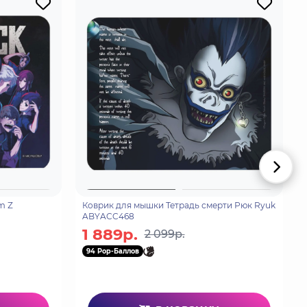
m Z
Коврик для мышки Тетрадь смерти Рюк Ryuk
ABYACC468
1 889р.
2 099р.
94 Pop-Баллов