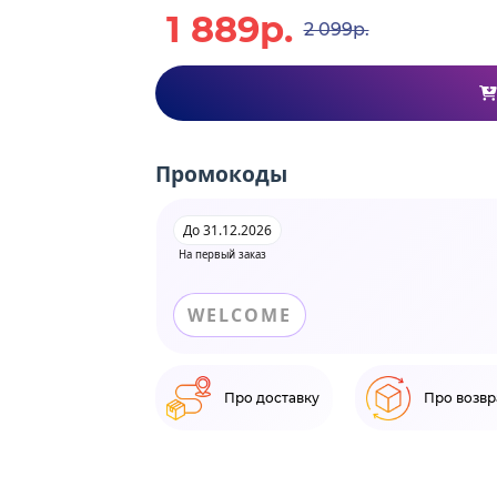
1 889р.
2 099р.
Промокоды
До 31.12.2026
На первый заказ
WELCOME
Про доставку
Про возвр