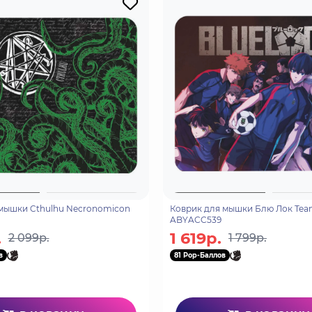
мышки Cthulhu Necronomicon
Коврик для мышки Блю Лок Tea
ABYACC539
.
1 619р.
2 099р.
1 799р.
в
81 Pop-Баллов