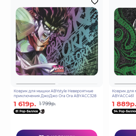
Коврик для мышки ABYstyle Невероятные
Коврик для 
приключения ДжоДжо Ora Ora ABYACC328
ABYACC461
1 619р.
1 889р
1 799р.
81 Pop-Баллов
94 Pop-Балло