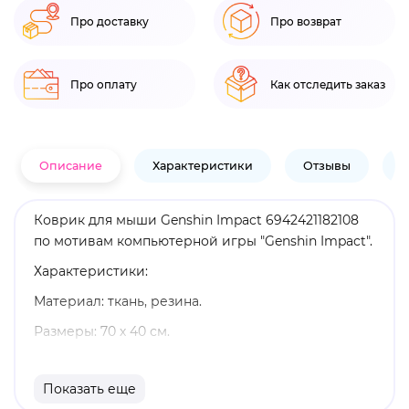
Про доставку
Про возврат
Про оплату
Как отследить заказ
Описание
Характеристики
Отзывы
В
Коврик для мыши Genshin Impact 6942421182108
по мотивам компьютерной игры "Genshin Impact".
Характеристики:
Материал: ткань, резина.
Размеры: 70 х 40 см.
Оригинальный и официально лицензированный
продукт.
Показать еще