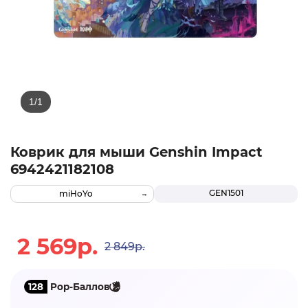
Коврик для мыши Genshin Impact
6942421182108
GEN1501
miHoYo
2 569р.
2 849р.
128
Pop-Баллов