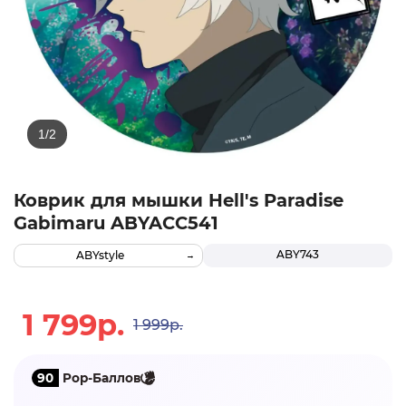
Коврик для мышки Hell's Paradise
Gabimaru ABYACC541
ABY743
ABYstyle
1 799р.
1 999р.
90
Pop-Баллов