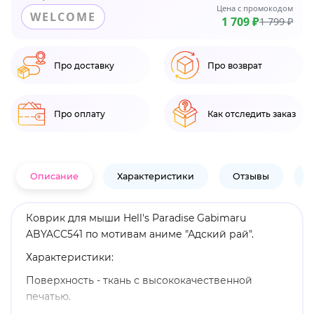
Цена с промокодом
WELCOME
1 709 ₽
1 799 ₽
Про доставку
Про возврат
Про оплату
Как отследить заказ
Описание
Характеристики
Отзывы
В
Коврик для мыши Hell's Paradise Gabimaru
ABYACC541 по мотивам аниме "Адский рай".
Характеристики:
Поверхность - ткань с высококачественной
печатью.