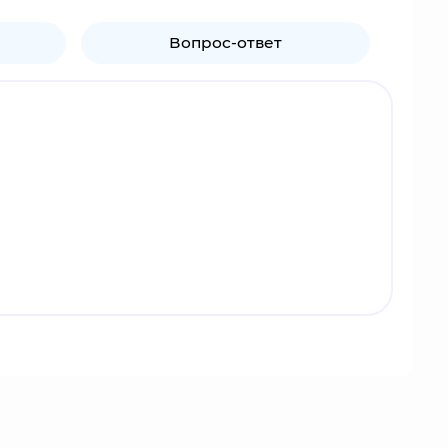
Вопрос-ответ
ичем не отличается от своих сверстников. А вот
в любое время дня и ночи схватить внука и
елки, которая способна перемещаться сквозь
елепых ситуациях.