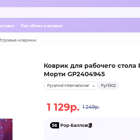
оставку
Про обмен и возврат
Игровые коврики
Коврик для рабочего стола 
Морти GP2404945
Pyramid International
Pyr1002
1 129р.
1 249р.
56
Pop-Баллов