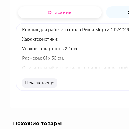
Описание
Коврик для рабочего стола Рик и Морти GP24049
Характеристики:
Упаковка: картонный бокс.
Размеры: 81 х 36 см.
Оригинальный и официально лицензированный 
Бренд: Pyramid International.
Показать еще
В центре сюжета - школьник по имени Морти и ег
его дедуля занимается необычными научными исс
отправиться вместе с ним в безумные приключе
межпространственный тоннель. Каждый раз эта п
Похожие товары