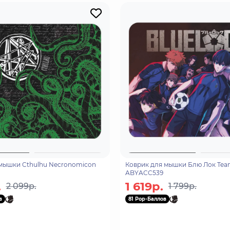
мышки Cthulhu Necronomicon
Коврик для мышки Блю Лок Tea
ABYACC539
.
1 619р.
2 099р.
1 799р.
в
81 Pop-Баллов