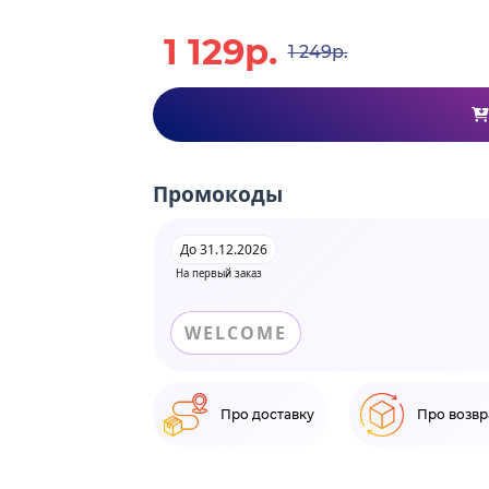
1 129р.
1 249р.
Промокоды
До 31.12.2026
На первый заказ
WELCOME
Про доставку
Про возвр