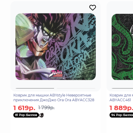
Коврик для мышки ABYstyle Невероятные
Коврик для 
приключения ДжоДжо Ora Ora ABYACC328
ABYACC461
1 619р.
1 889р
1 799р.
81 Pop-Баллов
94 Pop-Балло