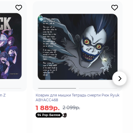
m Z
Коврик для мышки Тетрадь смерти Рюк Ryuk
ABYACC468
1 889р.
2 099р.
94 Pop-Баллов