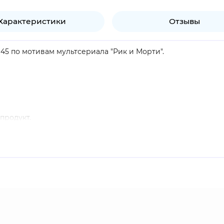
Характеристики
Отзывы
45 по мотивам мультсериала "Рик и Морти".
продукт.
о дедушка Рик. Морти - самый обычный мальчик, который н
ледованиями и зачастую полностью неадекватен. Он может 
ния с помощью построенной из разного хлама летающей тар
арочка оказывается в самых неожиданных местах и самых н