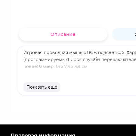
Описание
Игровая проводная мышь с RGB подсветкой. Харак
(программируемых) Срок службы переключателей:
новееРазмер: 13 x 7,3 x 3,9 см
Показать еще
Правовая информация