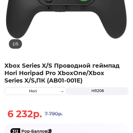
Xbox Series X/S Проводной геймпад
Hori Horipad Pro XboxOne/Xbox
Series X/S,ПК (AB01-001E)
HR208
Hori
6 232р.
7 790р.
312
Pop-Баллов