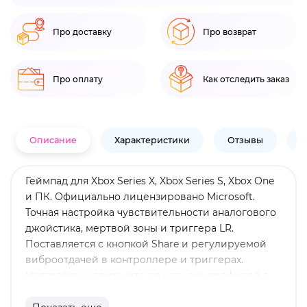
Про доставку
Про возврат
Про оплату
Как отследить заказ
Описание
Характеристики
Отзывы
В
Геймпад для Xbox Series X, Xbox Series S, Xbox One
и ПК. Официально лицензировано Microsoft.
Точная настройка чувствительности аналогового
джойстика, мертвой зоны и триггера LR.
Поставляется с кнопкой Share и регулируемой
виброотдачей в контроллере и триггерах.
Настройте и сохраните до четырех профилей с
помощью приложения Companion и легко