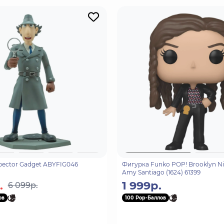
pector Gadget ABYFIG046
Фигурка Funko POP! Brooklyn N
Amy Santiago (1624) 61399
.
1 999р.
6 099р.
ов
100 Pop-Баллов