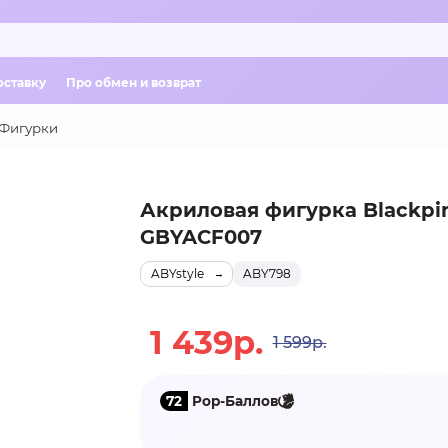
оставку
Про обмен и возврат
Фигурки
Акриловая фигурка Blackpin
GBYACF007
ABYstyle
ABY798
1 439р.
1 599р.
72
Pop-Баллов