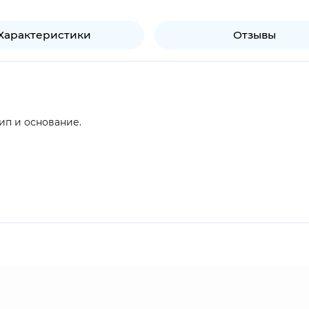
Характеристики
Отзывы
ип и основание.
продукт.
йская певица, танцовщица и рэпер. Является участницей юж
a в сентябре 2021 года.