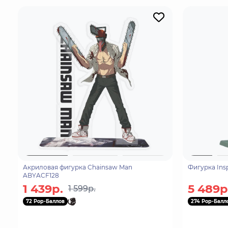
Акриловая фигурка Chainsaw Man
Фигурка Ins
ABYACF128
1 439р.
5 489р
1 599р.
72 Pop-Баллов
274 Pop-Балл