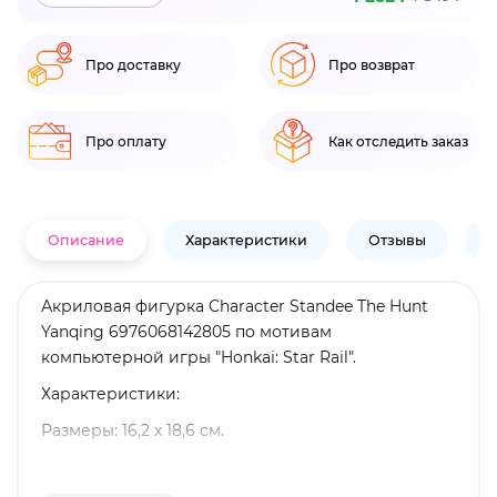
Про доставку
Про возврат
Про оплату
Как отследить заказ
Описание
Характеристики
Отзывы
В
Акриловая фигурка Character Standee The Hunt
Yanqing 6976068142805 по мотивам
компьютерной игры "Honkai: Star Rail".
Характеристики:
Размеры: 16,2 х 18,6 см.
Материал: акрил.