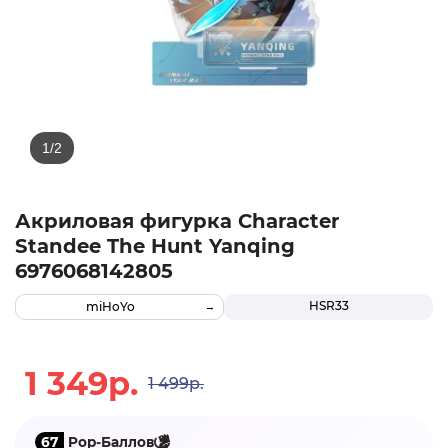
Акриловая фигурка Character
Standee The Hunt Yanqing
6976068142805
HSR33
miHoYo
1 349р.
1 499р.
67
Pop-Баллов