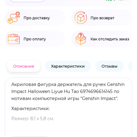
Про доставку
Про возврат
Про оплату
Как отследить заказ
Описание
Характеристики
Отзывы
В
Акриловая фигурка держатель для ручек Genshin
Impact Halloween Liyue Hu Tao 6974696614145 по
мотивам компьютерной игры "Genshin Impact".
Характеристики:
Размер: 8,1 x 5,8 см.
Материал: акрил.