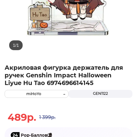
Акриловая фигурка держатель для
ручек Genshin Impact Halloween
Liyue Hu Tao 6974696614145
GEN1122
miHoYo
489р.
1 399р.
24
Pop-Баллов