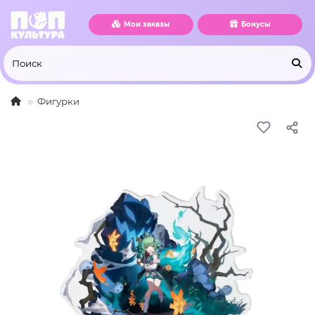
Мои заказы
Бонусы
Фигурки