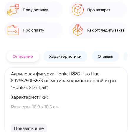
Про доставку
Про возврат
Про оплату
Как отследить заказ
Описание
Характеристики
Отзывы
В
Акриловая фигурка Honkai RPG Huo Huo
6976525003533 по мотивам компьютерной игры
"Honkai: Star Rail".
Характеристики:
Размеры: 16,9 x 18,5 см.
Материал: акрил.
Оригинальный и официально лицензированный
Показать еще