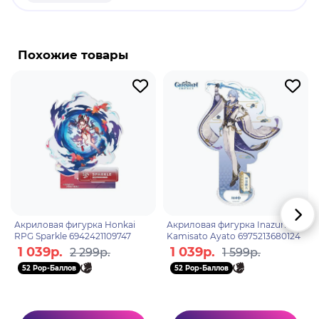
продукт.
Бренд: Honkai: Star Rail.
Хуохо - жалкая и беспомощная фоксианская
Похожие товары
девочка, которая также является судьёй-
стажёром Комиссии Десяти Владык и боится
призраков, но должна их ловить. Из-за того, что
судьи Комиссии Десяти Владык запечатали
гелиобус по имени Хвост в её хвосте, она стала
"проклятой", которая привлекает нелюдей.
Акриловая фигурка Honkai
Акриловая фигурка Inazuma
RPG Sparkle 6942421109747
Kamisato Ayato 6975213680124
1 039р.
1 039р.
2 299р.
1 599р.
52 Pop-Баллов
52 Pop-Баллов