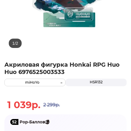
Акриловая фигурка Honkai RPG Huo
Huo 6976525003533
HSR132
miHoYo
1 039р.
2 299р.
52
Pop-Баллов