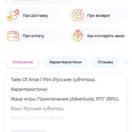
Про доставку
Про возврат
Про оплату
Как отследить заказ
Описание
Характеристики
Отзывы
В
Tales Of Arise / PS4 (Русские субтитры).
Характеристики:
Жанр игры: Приключения (Adventure), РПГ (RPG).
Язык: Русские субтитры.
Издатель: Namco Bandai.
Возрастные ограничения: 12+.