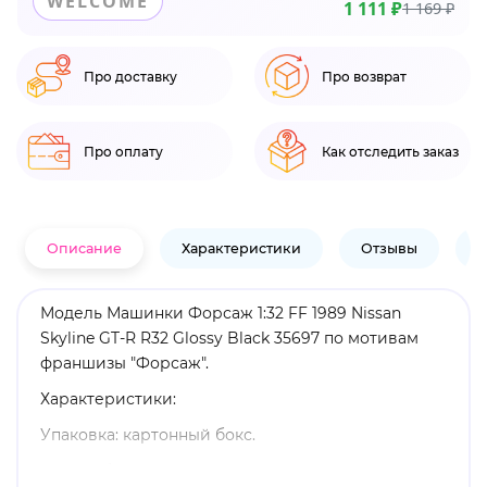
WELCOME
1 111 ₽
1 169 ₽
Про доставку
Про возврат
Про оплату
Как отследить заказ
Описание
Характеристики
Отзывы
В
Модель Машинки Форсаж 1:32 FF 1989 Nissan
Skyline GT-R R32 Glossy Black 35697 по мотивам
франшизы "Форсаж".
Характеристики:
Упаковка: картонный бокс.
Масштаб: 1:32.