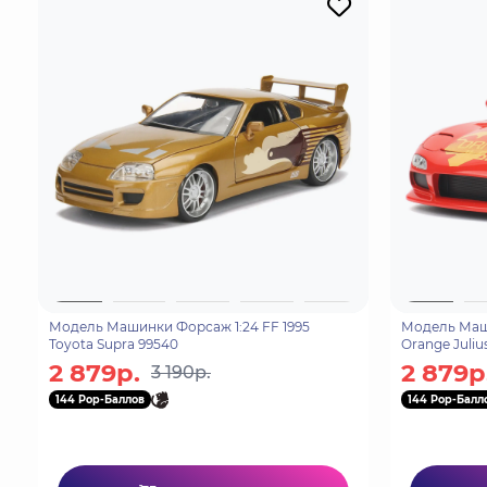
Модель Машинки Форсаж 1:24 FF 1995
Модель Маши
Toyota Supra 99540
Orange Juliu
2 879р.
2 879р
3 190р.
144 Pop-Баллов
144 Pop-Балл