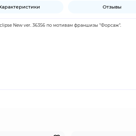
Характеристики
Отзывы
clipse New ver. 36356 по мотивам франшизы "Форсаж".
продукт.
о поколения модели Mitsubishi Eclipse. Модель была совмест
 Motors и Chrysler. Плодом сотрудничества стала платформ