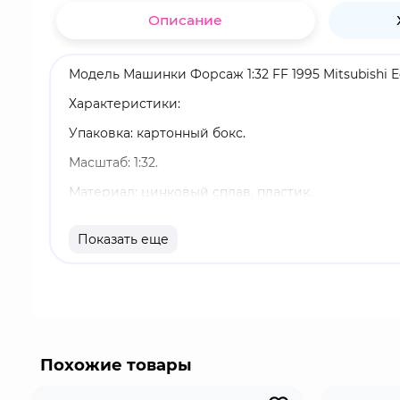
Описание
Модель Машинки Форсаж 1:32 FF 1995 Mitsubishi E
Характеристики:
Упаковка: картонный бокс.
Масштаб: 1:32.
Материал: цинковый сплав, пластик.
Оригинальный и официально лицензированный 
Показать еще
Бренд: Jada Toys.
Mitsubishi Eclipse 1995 года - автомобиль второг
организованной в США как партнёрство Mitsubishi
Eclipse.
Похожие товары