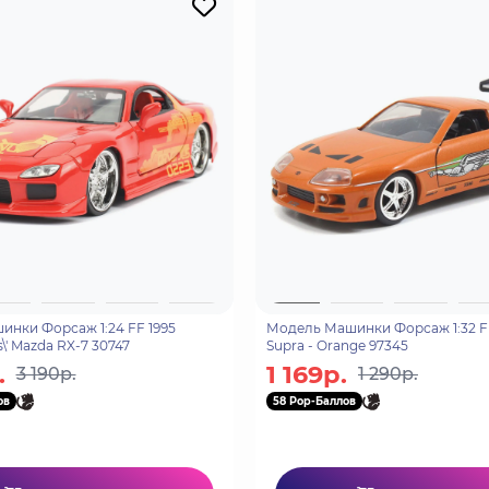
нки Форсаж 1:24 FF 1995
Модель Машинки Форсаж 1:32 FF
s\' Mazda RX-7 30747
Supra - Orange 97345
.
1 169р.
3 190р.
1 290р.
ов
58 Pop-Баллов