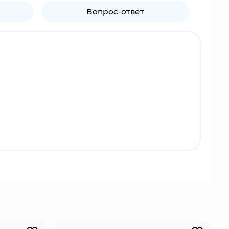
Вопрос-ответ
ной разработкой Diamond-Star Motors - компании,
а Mitsubishi PS, на которой спроектировали купе