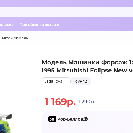
оставку
Про обмен и возврат
 автомобилей
Модель Машинки Форсаж 1:
1995 Mitsubishi Eclipse New v
Jada Toys
ТоуR421
1 169р.
1 290р.
58
Pop-Баллов