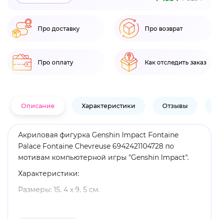
Про доставку
Про возврат
Про оплату
Как отследить заказ
Описание
Характеристики
Отзывы
В
Акриловая фигурка Genshin Impact Fontaine
Palace Fontaine Chevreuse 6942421104728 по
мотивам компьютерной игры "Genshin Impact".
Характеристики:
Размеры: 15. 4 x 9. 5 см.
Материал: акрил.