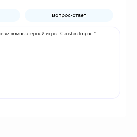
Вопрос-ответ
тивам компьютерной игры "Genshin Impact".
ции Спина-ди-Росула, которая помогает жителям
ечом и владеет Гео стихией.