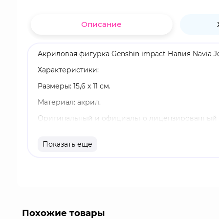
Описание
Акриловая фигурка Genshin impact Навия Navia Jo
Характеристики:
Размеры: 15,6 х 11 см.
Материал: акрил.
Оригинальный и официально лицензированный 
Бренд: Genshin Impact.
Показать еще
Навия - легендарный персонаж из Фонтейна с Ге
региона и присматривает за ними, чтобы воврем
Похожие товары