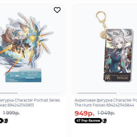
гурка Character Portrait Series
Акриловая фигурка Character Por
xiao 6942421145813
The Hunt Feixiao 6942421145844
949р.
1 999р.
1 049р.
в
47 Pop-Баллов