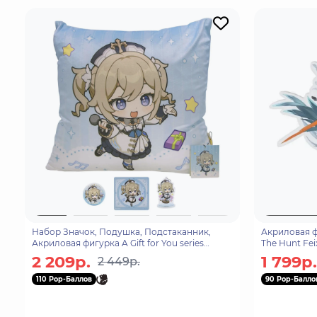
Набор Значок, Подушка, Подстаканник,
Акриловая фи
Акриловая фигурка A Gift for You series
The Hunt Fei
Barbara 2000859971399
2 209р.
1 799р.
2 449р.
110 Pop-Баллов
90 Pop-Балло