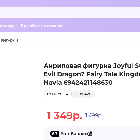
оставку
Про обмен и возврат
Фигурки
Акриловая фигурка Joyful 
Evil Dragon? Fairy Tale King
Navia 6942421148630
miHoYo
GEN1428
1 349р.
1 499р.
67
Pop-Баллов