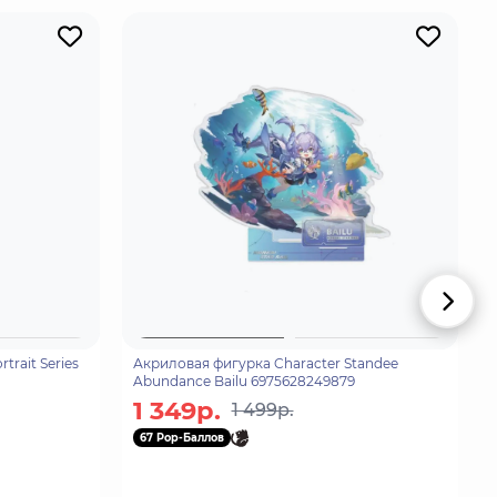
trait Series
Акриловая фигурка Character Standee
Abundance Bailu 6975628249879
1 349р.
1 499р.
67 Pop-Баллов