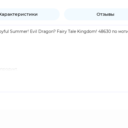
Характеристики
Отзывы
yful Summer! Evil Dragon? Fairy Tale Kingdom! 48630 по мо
продукт.
о глазом Бога. Она является действующим главой организа
я предотвращать преступления. Навия орудует двуручным м