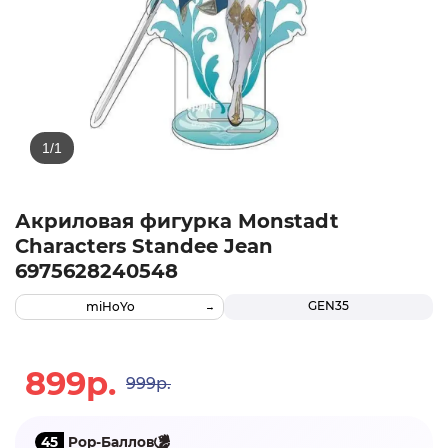
Акриловая фигурка Monstadt
Characters Standee Jean
6975628240548
GEN35
miHoYo
899р.
999р.
45
Pop-Баллов