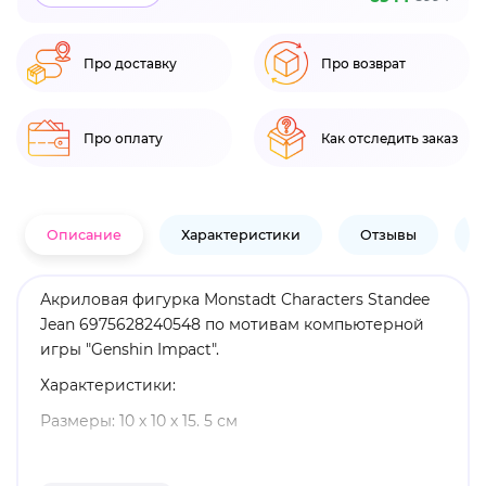
Про доставку
Про возврат
Про оплату
Как отследить заказ
Описание
Характеристики
Отзывы
В
Акриловая фигурка Monstadt Characters Standee
Jean 6975628240548 по мотивам компьютерной
игры "Genshin Impact".
Характеристики:
Размеры: 10 х 10 х 15. 5 см
Материал: акрил