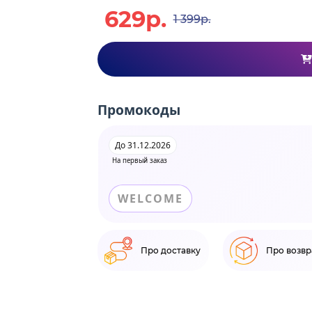
629р.
1 399р.
Промокоды
До 31.12.2026
На первый заказ
WELCOME
Про доставку
Про возвр