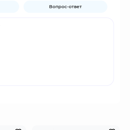
Вопрос-ответ
.
мная юная леди. Она может использовать силу
х форм жизни.