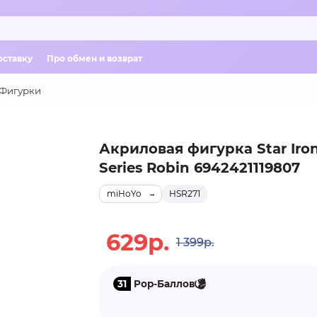
оставку
Про обмен и возврат
Фигурки
Акриловая фигурка Star Iron
Series Robin 6942421119807
miHoYo
HSR271
629р.
1 399р.
31
Pop-Баллов