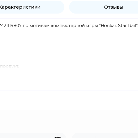
Характеристики
Отзывы
2421119807 по мотивам компьютерной игры "Honkai: Star Rail"
продукт.
аконе и добившаяся космической славы. Элегантная и скро
ывая "резонанс" не только у своих поклонников, но и у все