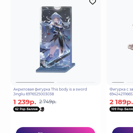
Акриловая фигурка This body is a sword
Фигурка с з
Jingliu 6976525003038
694242111665
1 239р.
2 189р.
2 749р.
62 Pop-Баллов
109 Pop-Балл