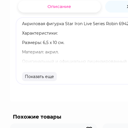
Описание
Акриловая фигурка Star Iron Live Series Robin 694
Характеристики:
Размеры: 6,5 х 10 см.
Материал: акрил.
Оригинальный и официально лицензированный 
Бренд: Honkai: Star Rail.
Показать еще
Робин - галовианская певица, родившаяся в Пен
Гармонии, чтобы транслировать свою музыку, выз
Похожие товары