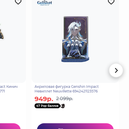
act Кинич
Акриловая фигурка Genshin Impact
771
Невиллет Neuvillette 6942421123576
949р.
2 099р.
47 Pop-Баллов