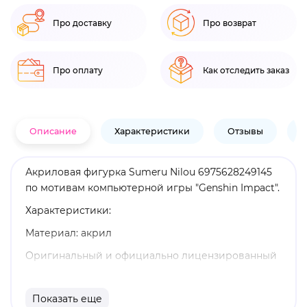
Про доставку
Про возврат
Про оплату
Как отследить заказ
Описание
Характеристики
Отзывы
В
Акриловая фигурка Sumeru Nilou 6975628249145
по мотивам компьютерной игры "Genshin Impact".
Характеристики:
Материал: акрил
Оригинальный и официально лицензированный
продукт
Бренд: Genshin Impact
Показать еще