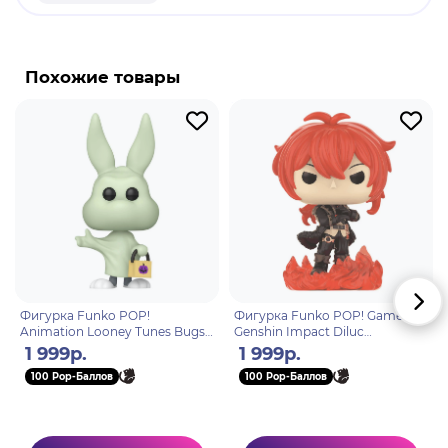
Нилу - играбельный Гидро персонаж в "Genshin
Impact". Нилу - персонаж поддержки. При
определённых условиях эффект её
Похожие товары
элементального навыка меняется, предоставляя
отряду различные усиления. В зависимости от
танцевальных шагов во время активации
элементального навыка она наносит
противникам урон Гидро или накладывает статус
Мокрый, а её взрыв стихии наносит Гидро урон
врагам в области действия.
Фигурка Funko POP!
Фигурка Funko POP! Games
Animation Looney Tunes Bugs
Genshin Impact Diluc
Bunny (Ghost) (1673) 80870
Ragnvindr (183) 80895
1 999р.
1 999р.
100 Pop-Баллов
100 Pop-Баллов