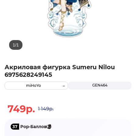
Акриловая фигурка Sumeru Nilou
6975628249145
GEN464
miHoYo
749р.
1 149р.
37
Pop-Баллов