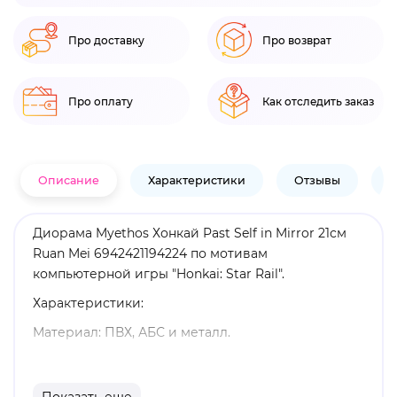
Про доставку
Про возврат
Про оплату
Как отследить заказ
Описание
Характеристики
Отзывы
В
Диорама Myethos Хонкай Past Self in Mirror 21см
Ruan Mei 6942421194224 по мотивам
компьютерной игры "Honkai: Star Rail".
Характеристики:
Материал: ПВХ, АБС и металл.
Высота: 21 см.
Оригинальный и официально лицензированный