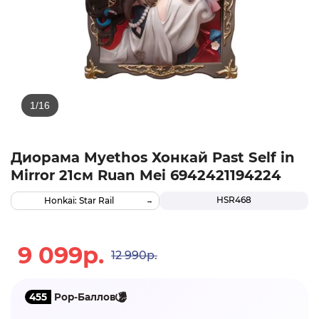
Диорама Myethos Хонкай Past Self in
Mirror 21см Ruan Mei 6942421194224
HSR468
Honkai: Star Rail
9 099р.
12 990р.
455
Pop-Баллов