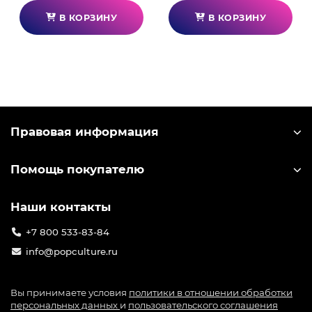
раскрывают тайны вселенной. Проект быстро
В КОРЗИНУ
В КОРЗИНУ
завоевал мировую популярность, включая
Россию, уверенно занимая высокие места в
рейтингах и привлекая миллионы игроков.
Компания-разработчик miHoYo выпускает
большое количество лицензионного мерча по
игре: от значков до больших коллекционных
фигурок. Узнать лицензионный мерч можно по
Правовая информация
специальной голографической наклейке на
упаковке.
Помощь покупателю
Наши контакты
+7 800 533-83-84
info@popculture.ru
Вы принимаете условия
политики в отношении обработки
персональных данных
и
пользовательского соглашения