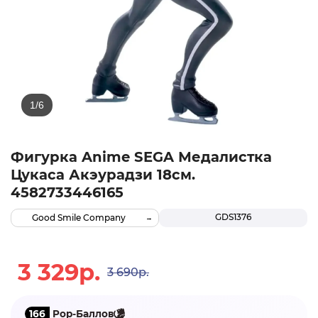
Фигурка Anime SEGA Медалистка
Цукаса Акэурадзи 18см.
4582733446165
GDS1376
Good Smile Company
3 329р.
3 690р.
166
Pop-Баллов