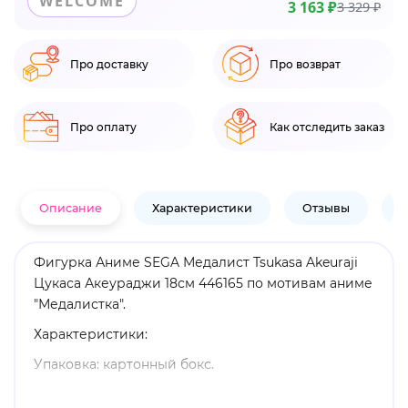
WELCOME
3 163 ₽
3 329 ₽
Про доставку
Про возврат
Про оплату
Как отследить заказ
Описание
Характеристики
Отзывы
В
Фигурка Аниме SEGA Медалист Tsukasa Akeuraji
Цукаса Акеураджи 18см 446165 по мотивам аниме
"Медалистка".
Характеристики:
Упаковка: картонный бокс.
Материал: пластик.