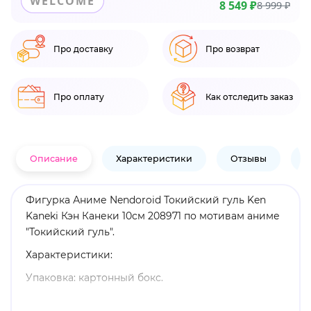
WELCOME
8 549 ₽
8 999 ₽
Про доставку
Про возврат
Про оплату
Как отследить заказ
Описание
Характеристики
Отзывы
В
Фигурка Аниме Nendoroid Токийский гуль Ken
Kaneki Кэн Канеки 10см 208971 по мотивам аниме
"Токийский гуль".
Характеристики:
Упаковка: картонный бокс.
Материал: пластик.