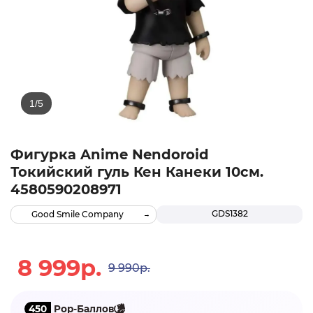
Фигурка Anime Nendoroid
Токийский гуль Кен Канеки 10см.
4580590208971
GDS1382
Good Smile Company
8 999р.
9 990р.
450
Pop-Баллов