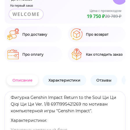
На первый заказ
Цена с промокодом
WELCOME
19 750 ₽
20 789 ₽
Про доставку
Про возврат
Про оплату
Как отследить заказ
Описание
Характеристики
Отзывы
В
Фигурка Genshin Impact Return to the Soul Ци Ци
Qiqi Ци Ци Ver. 1/8 6971995421269 по мотивам
компьютерной игры "Genshin Impact".
Характеристики: