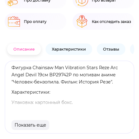
Про доставку
Про возврат
Про оплату
Как отследить заказ
Описание
Характеристики
Отзывы
В
Фигурка Chainsaw Man Vibration Stars Reze Arc
Angel Devil 19см BP29742P по мотивам аниме
"Человек-бензопила. Фильм: История Резе".
Характеристики:
Упаковка: картонный бокс.
Материал: пластик.
Высота: 19 см.
Показать еще
Оригинальный и официально лицензированный