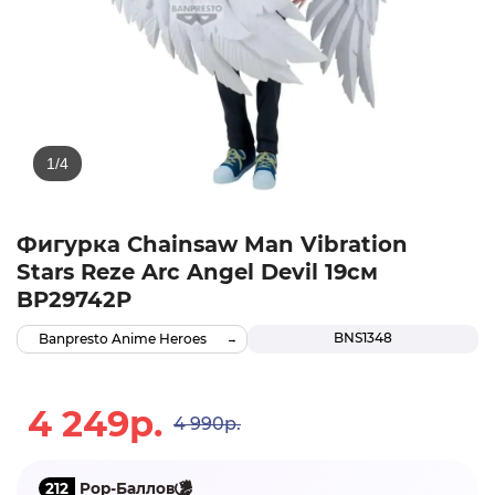
Фигурка Chainsaw Man Vibration
Stars Reze Arc Angel Devil 19см
BP29742P
BNS1348
Banpresto Anime Heroes
4 249р.
4 990р.
212
Pop-Баллов