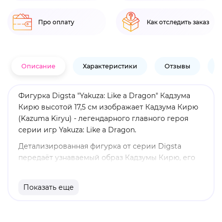
Про оплату
Как отследить заказ
Описание
Характеристики
Отзывы
В
Фигурка Digsta "Yakuza: Like a Dragon" Кадзума
Кирю высотой 17,5 см изображает Кадзума Кирю
(Kazuma Kiryu) - легендарного главного героя
серии игр Yakuza: Like a Dragon.
Детализированная фигурка от серии Digsta
передаёт узнаваемый образ Кадзумы Кирю, его
спокойный, уверенный характер и фирменный
стиль, сохраняя атмосферу криминальной драмы
Показать еще
и культовой игровой серии. Точная проработка
одежды и выразительный дизайн подчёркивают
харизму персонажа.