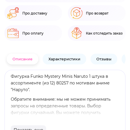
Про доставку
Про возврат
Про оплату
Как отследить заказ
Описание
Характеристики
Отзывы
В
Фигурка Funko Mystery Minis Naruto 1 штука в
ассортименте (из 12) 80257 по мотивам аниме
"Наруто".
Обратите внимание: мы не можем принимать
запросы на определенные товары. Выбор
фигурки случайный. Вы можете получить
повторяющиеся фигурки. Получение конкретной
выборочной фигурки не гарантируется.