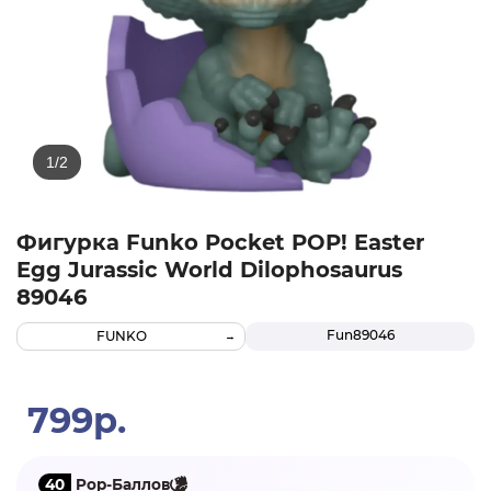
Фигурка Funko Pocket POP! Easter
Egg Jurassic World Dilophosaurus​
89046
Fun89046
FUNKO
799р.
40
Pop-Баллов