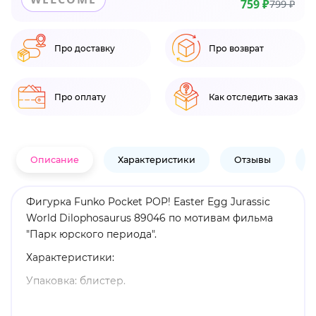
759 ₽
799 ₽
Про доставку
Про возврат
Про оплату
Как отследить заказ
Описание
Характеристики
Отзывы
В
Фигурка Funko Pocket POP! Easter Egg Jurassic
World Dilophosaurus​ 89046 по мотивам фильма
"Парк юрского периода".
Характеристики:
Упаковка: блистер.
Высота: 3,8 см.