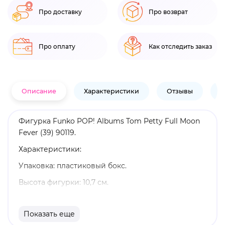
Про доставку
Про возврат
Про оплату
Как отследить заказ
Описание
Характеристики
Отзывы
В
Фигурка Funko POP! Albums Tom Petty Full Moon
Fever (39) 90119.
Характеристики:
Упаковка: пластиковый бокс.
Высота фигурки: 10,7 см.
Размеры бокса: 22,4 x 23,4 x 7,2 см.
Показать еще
Материал: винил.