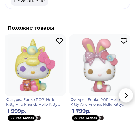
Показать еще
Материал: винил.
Оригинальный и официально лицензированный
продукт.
Похожие товары
Разработчик/Издатель: Funko.
Синнаморолл (Корица) - маленький белый щенок
с длинными ушами, которые позволяют ему
летать. Синнаморолл застенчив, чистосердечен и
всегда готов помочь друзьям. Работает в кафе
Cinnamon и иногда спит на коленях у клиентов.
Его любимое блюдо - тёплые, свежие булочки с
корицей.
Фигурка Funko POP! Hello
Фигурка Funko POP! Hello
Kitty And Friends Hello Kitty
Kitty And Friends Hello Kitty
Unicorn (DGLT) (Exc) (58) 82097
with Bunny Ears (130) 89037
1 999р.
1 799р.
100 Pop-Баллов
90 Pop-Баллов