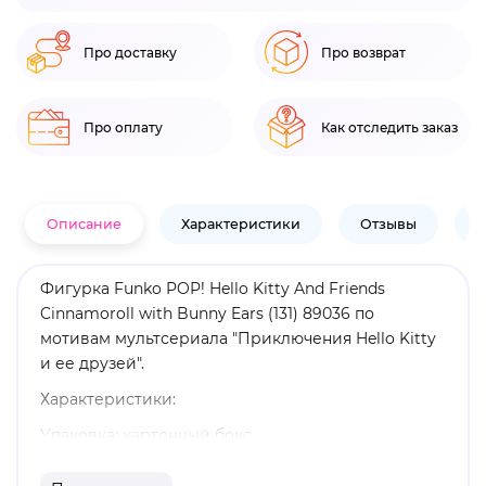
Про доставку
Про возврат
Про оплату
Как отследить заказ
Описание
Характеристики
Отзывы
В
Фигурка Funko POP! Hello Kitty And Friends
Cinnamoroll with Bunny Ears (131) 89036 по
мотивам мультсериала "Приключения Hello Kitty
и ее друзей".
Характеристики:
Упаковка: картонный бокс.
Размеры бокса: 11. 5 х 9 х 16 см.