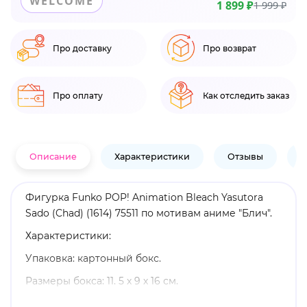
WELCOME
1 899 ₽
1 999 ₽
Про доставку
Про возврат
Про оплату
Как отследить заказ
Описание
Характеристики
Отзывы
В
Фигурка Funko POP! Animation Bleach Yasutora
Sado (Chad) (1614) 75511 по мотивам аниме "Блич".
Характеристики:
Упаковка: картонный бокс.
Размеры бокса: 11. 5 х 9 х 16 см.
Материал: винил.