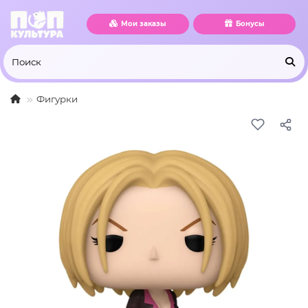
Мои заказы
Бонусы
Фигурки