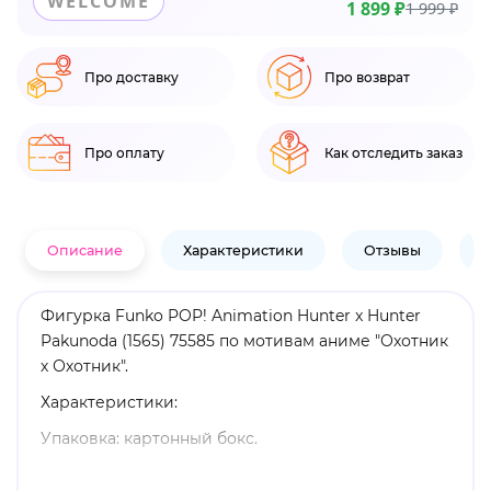
WELCOME
1 899 ₽
1 999 ₽
Про доставку
Про возврат
Про оплату
Как отследить заказ
Описание
Характеристики
Отзывы
В
Фигурка Funko POP! Animation Hunter x Hunter
Pakunoda (1565) 75585 по мотивам аниме "Охотник
х Охотник".
Характеристики:
Упаковка: картонный бокс.
Размеры бокса: 11. 5 х 9 х 16 см.