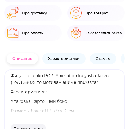
Про доставку
Про возврат
Про оплату
Как отследить заказ
Описание
Характеристики
Отзывы
В
Фигурка Funko POP! Animation Inuyasha Jaken
(1297) 58025 по мотивам аниме "InuYasha".
Характеристики:
Упаковка: картонный бокс
Размеры бокса: 11. 5 х 9 х 16 см
Материал: винил