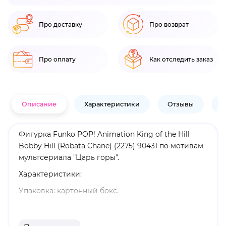
Про доставку
Про возврат
Про оплату
Как отследить заказ
Описание
Характеристики
Отзывы
В
Фигурка Funko POP! Animation King of the Hill
Bobby Hill (Robata Chane) (2275) 90431 по мотивам
мультсериала "Царь горы".
Характеристики:
Упаковка: картонный бокс.
Размеры бокса: 11. 5 х 9 х 16 см.
Материал: винил.