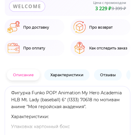
Цена с промокодом
WELCOME
3 229 ₽
3 399 ₽
Про доставку
Про возврат
Про оплату
Как отследить заказ
Описание
Характеристики
Отзывы
В
Фигурка Funko POP! Animation My Hero Academia
HLB Mt. Lady (baseball) 6" (1333) 70618 по мотивам
аниме "Моя геройская академия".
Характеристики:
Упаковка: картонный бокс