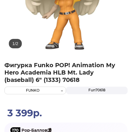
Фигурка Funko POP! Animation My
Hero Academia HLB Mt. Lady
(baseball) 6" (1333) 70618
Fun70618
FUNKO
3 399р.
170
Pop-Баллов