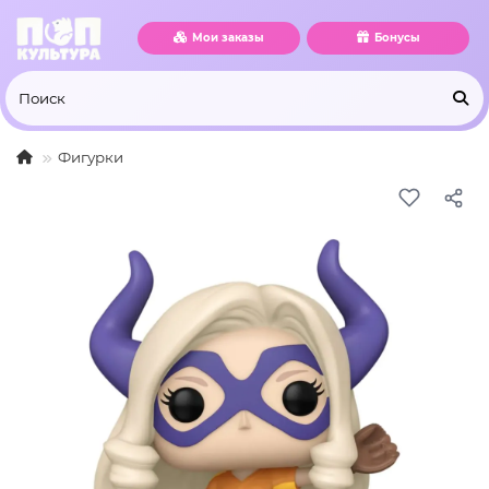
Мои заказы
Бонусы
Фигурки