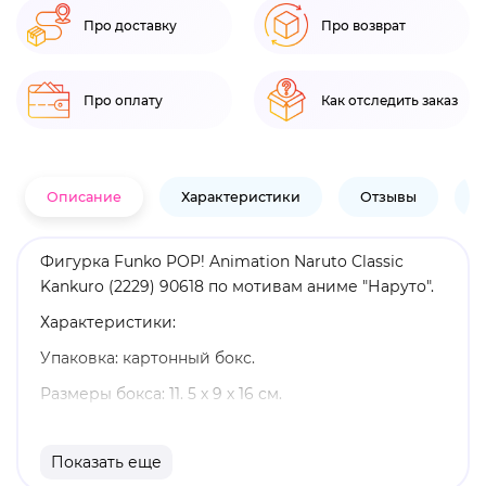
Про доставку
Про возврат
Про оплату
Как отследить заказ
Описание
Характеристики
Отзывы
В
Фигурка Funko POP! Animation Naruto Classic
Kankuro (2229) 90618 по мотивам аниме "Наруто".
Характеристики:
Упаковка: картонный бокс.
Размеры бокса: 11. 5 х 9 х 16 см.
Материал: винил.
Показать еще
Оригинальный и официально лицензированный