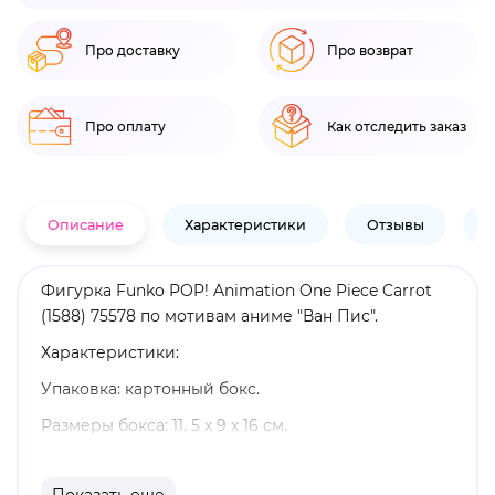
Про доставку
Про возврат
Про оплату
Как отследить заказ
Описание
Характеристики
Отзывы
В
Фигурка Funko POP! Animation One Piece Carrot
(1588) 75578 по мотивам аниме "Ван Пис".
Характеристики:
Упаковка: картонный бокс.
Размеры бокса: 11. 5 х 9 х 16 см.
Материал: винил.