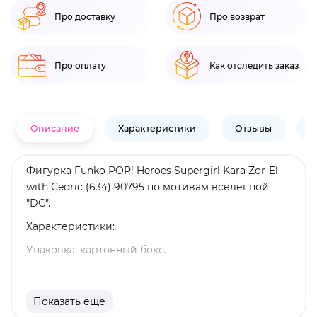
Про доставку
Про возврат
Про оплату
Как отследить заказ
Описание
Характеристики
Отзывы
В
Фигурка Funko POP! Heroes Supergirl Kara Zor-El
with Cedric (634) 90795 по мотивам вселенной
"DC".
Характеристики:
Упаковка: картонный бокс.
Размеры бокса: 11. 5 х 9 х 16 см.
Материал: винил.
Показать еще