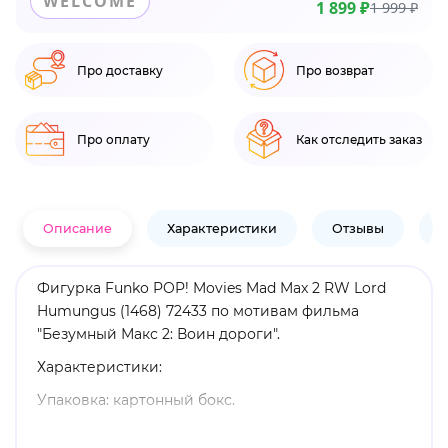
WELCOME
1 899 ₽
1 999 ₽
Про доставку
Про возврат
Про оплату
Как отследить заказ
Описание
Характеристики
Отзывы
В
Фигурка Funko POP! Movies Mad Max 2 RW Lord
Humungus (1468) 72433 по мотивам фильма
"Безумный Макс 2: Воин дороги".
Характеристики:
Упаковка: картонный бокс.
Размеры бокса: 11. 5 х 9 х 16 см.